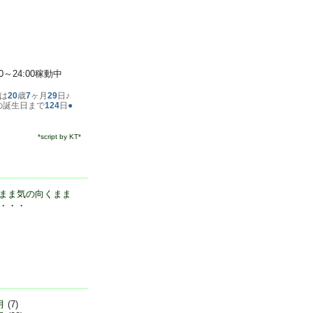
00～24:00稼動中
は
20
歳
7
ヶ月
29
日♪
の誕生日まで
124
日
●
*script by KT*
まま気の向くまま
・・・
月
(7)