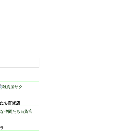
間たち百貨店
メラ