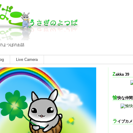
のよつばのお話
og
Live Camera
Zakka 39
愉快な仲
ライブカ