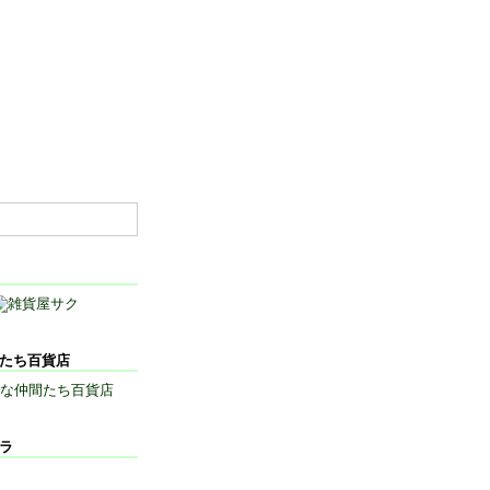
間たち百貨店
メラ