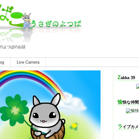
のよつばのお話
og
Live Camera
Zakka 39
愉快な仲
ライブカ