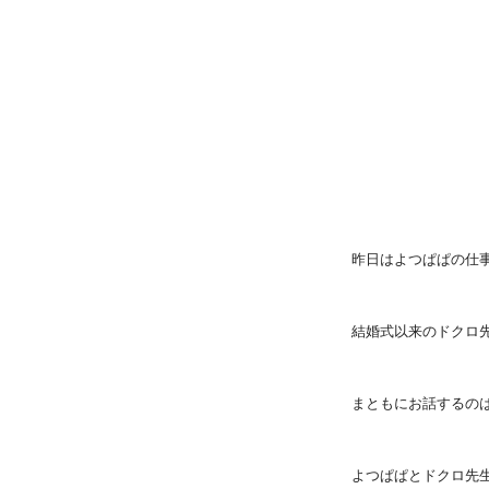
昨日はよつぱぱの仕
結婚式以来のドクロ
まともにお話するの
よつぱぱとドクロ先