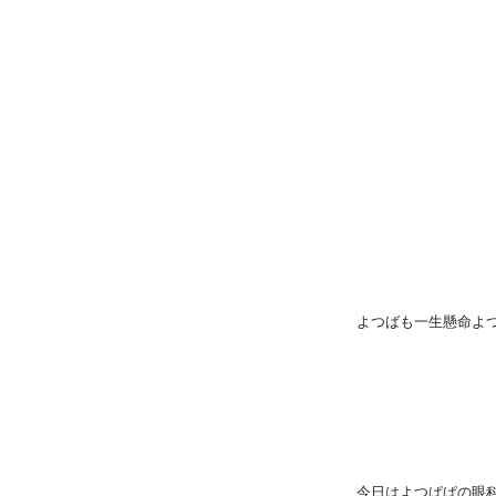
よつばも一生懸命よ
今日はよつぱぱの眼