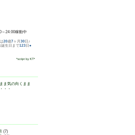
00～24:00稼動中
は
20
歳
7
ヶ月
30
日♪
の誕生日まで
123
日
●
*script by KT*
まま気の向くまま
・・・
月
(7)