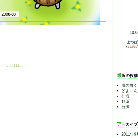
2008-08
10:
よつば
●
21歳
よつば日記
最近の投稿
風の向く
どよ～ん
仕様
野望
台風
アーカイブ
2011年9