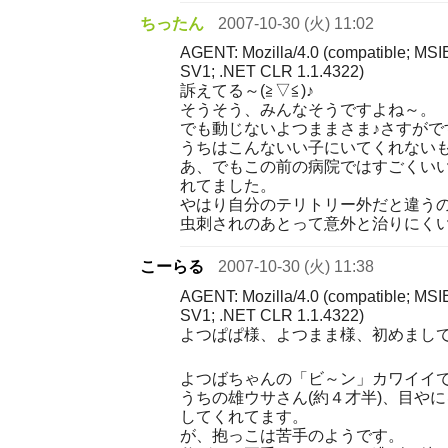
ちったん
2007-10-30 (火) 11:02
AGENT: Mozilla/4.0 (compatible; MSI
SV1; .NET CLR 1.1.4322)
訴えてる～(≧▽≦)♪
そうそう、みんなそうですよね～。
でも動じないよつままさま♪さすがで
うちはこんないい子にいてくれない
あ、でもこの前の病院ではすごくい
れてました。
やはり自分のテリトリー外だと違う
虫刺されのあとって意外と治りにくいで
こーらる
2007-10-30 (火) 11:38
AGENT: Mozilla/4.0 (compatible; MSI
SV1; .NET CLR 1.1.4322)
よつぱぱ様、よつまま様、初めまし
よつばちゃんの「ビ～ン」カワイイです
うちの雄ウサさん(約４才半)、目や
してくれてます。
が、抱っこは苦手のようです。