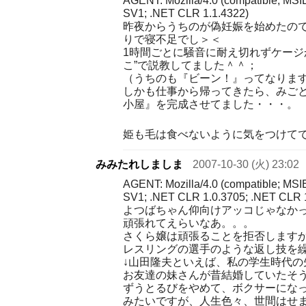
AGENT: Mozilla/4.0 (compatible; MSI
SV1; .NET CLR 1.1.4322)
昨夜からうちのが偽妊娠を始めたの
りで寝不足でし＞＜
1時間ごとに騒音に耐え切れずケージ
こ”で説教してました＾＾；
（うちのも『ビーン！』ってなりま
しかも仕事から帰ってきたら、みご
小屋』を完成させてました・・・。
姫も毛は食べないように気をつけて
みみたれしましま
2007-10-30 (火) 23:02
AGENT: Mozilla/4.0 (compatible; MSI
SV1; .NET CLR 1.0.3705; .NET CLR 
よつばちゃん仰向けアッコじゃなか
頑張れてえらいなあ。。。
さくら嬢は頑張ることを拒否します
レスリングの選手のような返し技を
↓山田隆夫といえば、私の学生時代の
お友達の妹さんが昔結婚していたそう
ずうとるびをやめて、ボクサーにな
みたいですが、人生色々、世間はせ