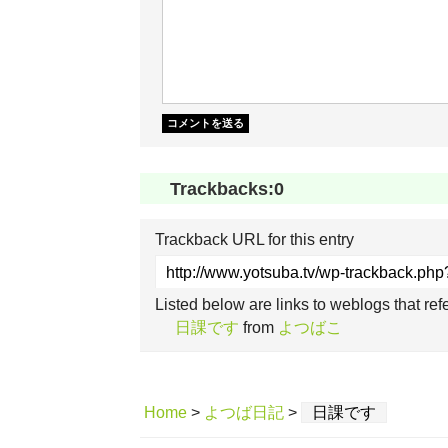
Trackbacks:
0
Trackback URL for this entry
http://www.yotsuba.tv/wp-trackback.ph
Listed below are links to weblogs that re
日課です
from
よつばこ
Home
>
よつば日記
>
日課です