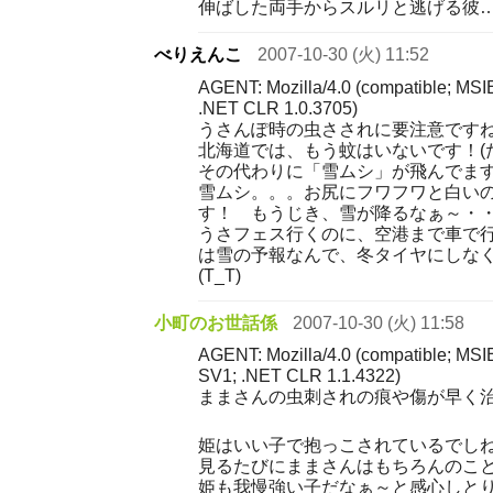
伸ばした両手からスルリと逃げる彼
べりえんこ
2007-10-30 (火) 11:52
AGENT: Mozilla/4.0 (compatible; MSI
.NET CLR 1.0.3705)
うさんぽ時の虫さされに要注意です
北海道では、もう蚊はいないです！(
その代わりに「雪ムシ」が飛んでま
雪ムシ。。。お尻にフワフワと白い
す！ もうじき、雪が降るなぁ～・・・
うさフェス行くのに、空港まで車で
は雪の予報なんで、冬タイヤにしな
(T_T)
小町のお世話係
2007-10-30 (火) 11:58
AGENT: Mozilla/4.0 (compatible; MSI
SV1; .NET CLR 1.1.4322)
ままさんの虫刺されの痕や傷が早く
姫はいい子で抱っこされているでしね
見るたびにままさんはもちろんのこ
姫も我慢強い子だなぁ～と感心しと